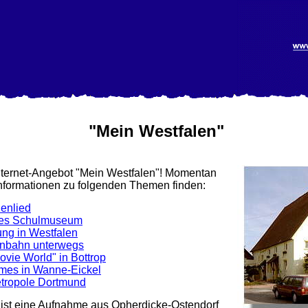
"Mein Westfalen"
ternet-Angebot "Mein Westfalen"! Momentan
Informationen zu folgenden Themen finden:
enlied
hes Schulmuseum
rung in Westfalen
enbahn unterwegs
ovie World" in Bottrop
rmes in Wanne-Eickel
etropole
Dortmund
 ist eine Aufnahme aus Opherdicke-Ostendorf