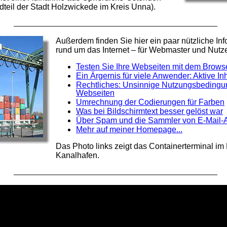
dteil der Stadt Holzwickede im Kreis Unna).
Außerdem finden Sie hier ein paar nützliche In
rund um das Internet – für Webmaster und Nutze
Testen Sie Ihre Webseiten mit dem Brows
Ein Ärgernis für viele Anwender: Aktive In
Rechtliches: Unsinnige Nutzungsbedingu
Webseiten
Umrechnung der Codierungen für Farben
Was bei Bildschirmtext besser gelöst war
Über Spam und die Sammler von E-Mail-
Mehr auf meiner Homepage...
Das Photo links zeigt das Containerterminal i
Kanalhafen.