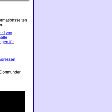
formationsseiten
r:
er Lynx
halte
ngen für
Adressen
m Dortmunder